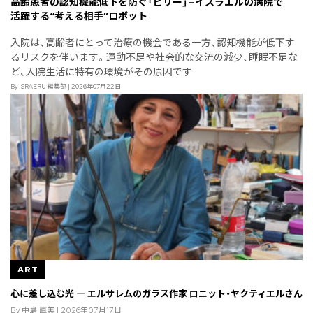
高齢患者の認知機能低下を防ぐ「ビリー」—イスラエルの病院で
活躍する“考える相手”ロボット
入院は、高齢者にとって治療の機会である一方、認知機能が低下す
るリスクを伴います。運動不足や社会的な交流の減少、睡眠不足な
ど、入院生活に特有の環境がその原因です
By ISRAERU 編集部 | 2026年07月22日
ART
心に差し込む光 ― エルサレムのガラス作家 ロニット・ヤクティエルさん
By 中島 直美 | 2026年07月17日