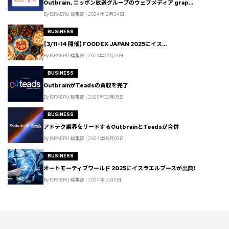
Outbrain、ニッポン放送グループのウェブメディア grap...
By ISRAERU 編集部 | 2024年12月24日
BUSINESS
【3/11-14 開催】FOODEX JAPAN 2025にイス...
By ISRAERU 編集部 | 2025年02月21日
BUSINESS
OutbrainがTeadsの買収を完了
By ISRAERU 編集部 | 2025年02月05日
BUSINESS
アドテク業界をリードするOutbrainとTeadsが合併
By ISRAERU 編集部 | 2024年08月09日
BUSINESS
オートモーティブワールド 2025にイスラエルブースが出典！
By ISRAERU 編集部 | 2024年12月11日